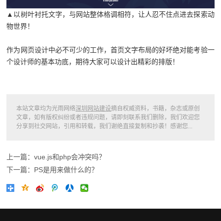
▲以树叶衬托文字，与网站整体格调相符，让人忍不住点进去探索动
物世界！
作为网页设计中必不可少的工作，首页文字布局的好坏绝对能考验一
个设计师的基本功底，期待大家可以设计出精彩的排版！
本站文章均为光雨网络
深圳网站建设
摘自权威资料，书籍，杂志或原创
文章，如有版权纠纷或者违规问题，请即刻联系我们删除，我们欢迎您
分享到社交网站，引用和转载，我们谢绝直接复制和抄袭！感谢您...
上一篇：vue.js和php会冲突吗？
下一篇：PS是用来做什么的？