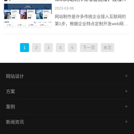
2023-03-06
网站制作是许多传统企业接入互联网的
第1步，根据企业特点定制开发web网
页，不仅可以对外展示形象，搭建交流
通道，还可以完成商业功能，深圳网站
制作可采用两种方式进行，一种是企业
1
2
3
4
5
下一页
末页
自己建立网络维护部门，雇佣人才进行
网站制作和维护，另一种是企业将网站
制作外包给第三方团队，由对方完成定
制和维护。
网站设计
品牌网站
方案
营销型网站
网站建设
网上商城建设
案例
响应式开发
响应式网站建设
品牌网站
外贸网站
移动端网站建设
新闻资讯
营销型网站
营销推广
公司新闻