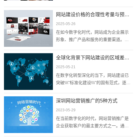
承担着展示品牌形象与产品优势的关键
职能。如何有效提升网站流量与用户转
网站建设价格的合理性考量与预算管理
化率，已成为企业管理的迫切议题。
2025-05-26
在如今数字化时代，网站成为企业展示
形象、推广产品和服务的重要渠道。随
着越来越多的企业意识到网站的重要
性，网站建设的价格也成为了一个关键
全球化背景下网站建设的区域差异化研究
问题。今天小编将带大家一起来探讨网
2025-05-21
站建设价格的合理性考量以及如何进行
在数字化转型深化的当下，网站建设已
预算管理，帮助企业在网站建设过程中
突破\\\"标准化建设\\\"的固有范式，逐渐
做出明智的决策。
演变为融合用户文化认知、行为特征与
技术生态的定制化系统工程。跨区域网
深圳网站营销推广的5种方式
站建设在视觉呈现、信息架构、交互逻
2023-05-29
辑及技术实现等维度均呈现显著差异
在当前数字化的时代，网站营销推广是
性，这种差异的形成机制既植根于语言
企业获取客户的最主要方式之一。通过
文化传统，更受区域市场成熟度、终端
营销推广，企业可以有效的提升品牌知
使用偏好及政策法规体系的综合影响。