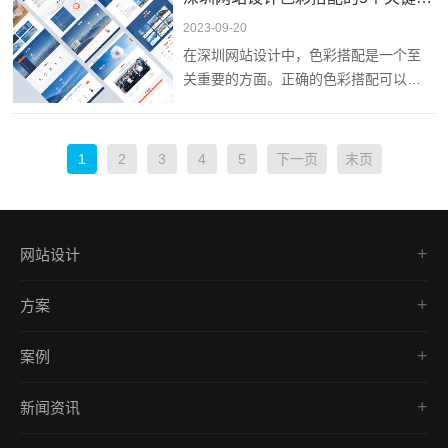
息和情感。本文将探讨如何在网站设计
2023-09-20
中运用色彩来传递信息，并展示相关产
在深圳网站设计中，色彩搭配是一个至
品或品牌的特点和优势。
关重要的方面。正确的色彩搭配可以提
升用户体验，增加网站的吸引力和可读
性。然而，要实现良好的色彩搭配并不
容易，需要考虑多个因素。本文将介绍
1
2
3
4
5
下一页
末页
网站设计色彩搭配的5个关键要素，帮助
设计师们更好地运用色彩来打造出令人
印象深刻的网站。
网站设计
品牌网站
方案
营销型网站
网站建设
网上商城建设
案例
响应式开发
响应式网站建设
品牌网站
外贸网站
移动端网站建设
新闻资讯
营销型网站
营销推广
公司新闻