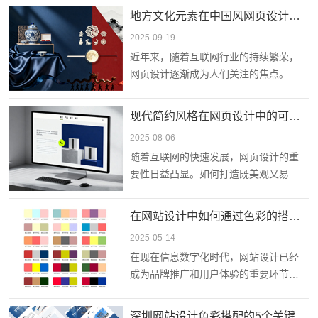
网站早已不仅是交易平台，更成为企业
地方文化元素在中国风网页设计中的挖掘与赋能
展示品牌实力、传递产品价值的重要窗
2025-09-19
口
近年来，随着互联网行业的持续繁荣，
网页设计逐渐成为人们关注的焦点。在
众多设计风格中，中国风网页设计凭借
其深厚的地方文化元素备受青睐。本文
现代简约风格在网页设计中的可用性提升研究
旨在探讨中国风网页设计中地方文化元
2025-08-06
素的应用，并分析其如何体现相关产品
随着互联网的快速发展，网页设计的重
或品牌的独特优势。
要性日益凸显。如何打造既美观又易用
的界面，成为每一位设计师必须面对的
挑战。在众多设计风格中，现代简约风
在网站设计中如何通过色彩的搭配来传递信息
格凭借其清晰的结构与高效的传达能
2025-05-14
力，被广泛认可为提升网页可用性的有
在现在信息数字化时代，网站设计已经
效途径。本文将从视觉设计、排版布局
成为品牌推广和用户体验的重要环节。
与交互体验三个方面，探讨现代简约风
而色彩作为网站设计中的重要元素，不
格如何增强网页的实用性和用户体验。
仅能够吸引用户的注意力，还能传递信
深圳网站设计色彩搭配的5个关键要素