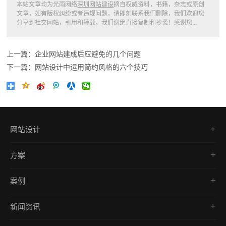
本站文章均为光雨网络
深圳网站建设
摘自权威资料，书籍，杂志或原创
文章，如有版权纠纷或者违规问题，请即刻联系我们删除，我们欢迎您
分享到社交网站，引用和转载，我们谢绝直接复制和抄袭！感谢您...
上一篇：企业网站建成后应避免的几个问题
下一篇：网站设计中运用简约风格的六个技巧
网站设计
品牌网站
方案
营销型网站
网站建设
网上商城建设
案例
响应式开发
响应式网站建设
品牌网站
外贸网站
移动端网站建设
新闻资讯
营销型网站
营销推广