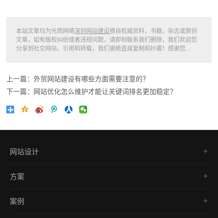
本站文章均为光雨网络
深圳网站建设
摘自权威资料，书籍，杂志或原创
文章，如有版权纠纷或者违规问题，请即刻联系我们删除，我们欢迎您
分享到社交网站，引用和转载，我们谢绝直接复制和抄袭！感谢您...
上一篇：外贸网站建设有哪些方面需要注意的？
下一篇：网站优化怎么维护才能让关键词排名更加稳定？
网站设计
品牌网站
方案
营销型网站
网站建设
网上商城建设
案例
响应式开发
响应式网站建设