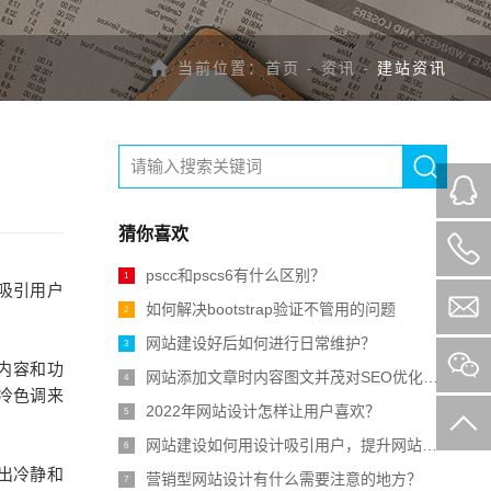
当前位置：
首页
-
资讯
-
建站资讯
猜你喜欢
pscc和pscs6有什么区别？
1
吸引用户
如何解决bootstrap验证不管用的问题
2
网站建设好后如何进行日常维护？
3
内容和功
网站添加文章时内容图文并茂对SEO优化有什么好处？
4
冷色调来
2022年网站设计怎样让用户喜欢？
5
网站建设如何用设计吸引用户，提升网站体验效果
6
出冷静和
营销型网站设计有什么需要注意的地方？
7