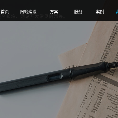
首页
网站建设
方案
服务
案例
域名邮箱、网站开发常见问题等。
Home
Web
Solution
Service
Case
N