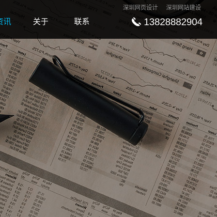
深圳网页设计
深圳网站建设
13828882904
资讯
关于
联系
ews
About
Contact